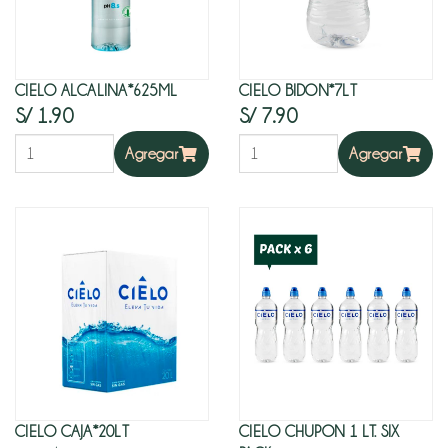
NATURAL
Keke
OFERTAS
y
pan
CIELO ALCALINA*625ML
CIELO BIDON*7LT
ZONA
especial
S/ 1.90
S/ 7.90
MAYORISTA
Agregar
Agregar
Menestra
Mermelada
y
miel
Saborizados
y
cocoa
panes
y
CIELO CAJA*20LT
CIELO CHUPON 1 LT. SIX
tostadas