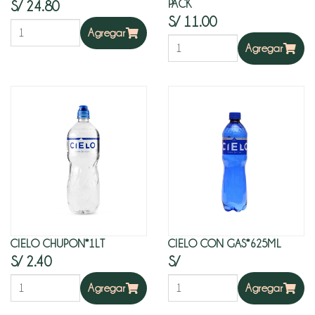
PACK
S/ 24.80
S/ 11.00
Agregar
Pan
Agregar
de
Temporada
INSTANTANEOS,
VINAGRE
Y
SILLAO
Café
mezclas
y
CIELO CHUPON*1LT
CIELO CON GAS*625ML
premezclas
S/ 2.40
S/
Harina
Agregar
Agregar
e
ingredientes