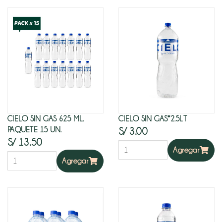
Fruta
Seca
y
semillas
CIELO SIN GAS 625 ML.
CIELO SIN GAS*2.5LT
PAQUETE 15 UN.
S/ 3.00
S/ 13.50
Agregar
Agregar