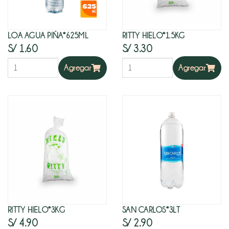
LOA AGUA PIÑA*625ML
RITTY HIELO*1.5KG
S/ 1.60
S/ 3.30
Agregar
Agregar
RITTY HIELO*3KG
SAN CARLOS*3LT
S/ 4.90
S/ 2.90