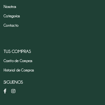
Nosotros
Pan
Categorías
de
Temporada
Contacto
INSTANTANEOS,
VINAGRE
Y
SILLAO
TUS COMPRAS
Café
Carrito de Compras
Historial de Compras
mezclas
y
SIGUENOS
premezclas
Harina
e
ingredientes