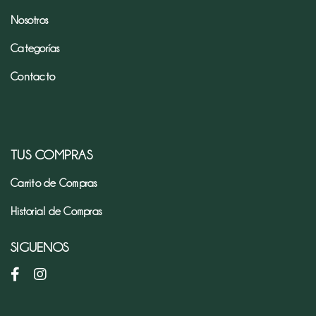
Nosotros
Pan
Categorías
de
Temporada
Contacto
INSTANTANEOS,
VINAGRE
Y
SILLAO
TUS COMPRAS
Café
Carrito de Compras
Historial de Compras
mezclas
y
SIGUENOS
premezclas
Harina
e
ingredientes