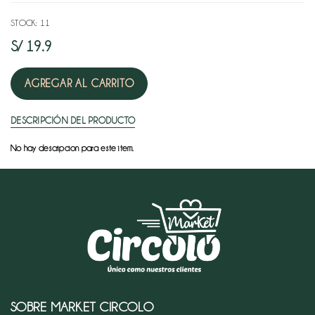
NATURAL
STOCK: 11
Keke
OFERTAS
S/
19.9
y
pan
ZONA
especial
AGREGAR AL CARRITO
MAYORISTA
Menestra
DESCRIPCIÓN DEL PRODUCTO
No hay descripcion para este item.
Mermelada
y
miel
Saborizados
y
cocoa
panes
y
SOBRE MARKET CIRCOLO
tostadas