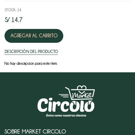
NATURAL
STOCK: 14
Keke
OFERTAS
S/
14.7
y
pan
ZONA
especial
AGREGAR AL CARRITO
MAYORISTA
Menestra
DESCRIPCIÓN DEL PRODUCTO
No hay descripcion para este item.
Mermelada
y
miel
Saborizados
y
cocoa
panes
y
SOBRE MARKET CIRCOLO
tostadas