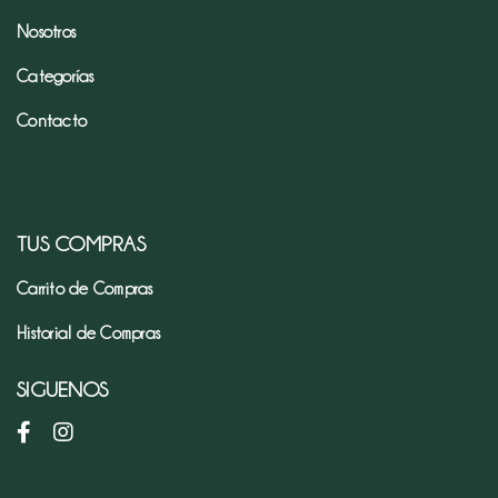
Nosotros
Pan
Categorías
de
Temporada
Contacto
INSTANTANEOS,
VINAGRE
Y
SILLAO
TUS COMPRAS
Café
Carrito de Compras
Historial de Compras
mezclas
y
SIGUENOS
premezclas
Harina
e
ingredientes